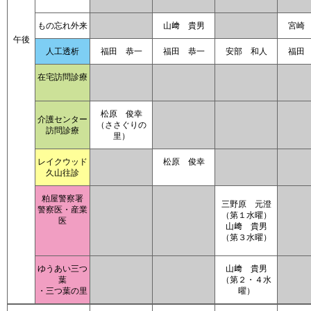
もの忘れ外来
山﨑 貴男
宮崎
午後
人工透析
福田 恭一
福田 恭一
安部 和人
福田
在宅訪問診療
松原 俊幸
介護センター
（ささぐりの
訪問診療
里）
レイクウッド
松原 俊幸
久山往診
粕屋警察署
三野原 元澄
警察医・産業
（第１水曜）
医
山﨑 貴男
（第３水曜）
ゆうあい三つ
山﨑 貴男
葉
（第２・４水
・三つ葉の里
曜）