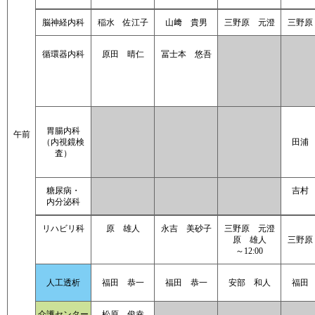
脳神経内科
稲水 佐江子
山﨑 貴男
三野原 元澄
三野原
循環器内科
原田 晴仁
冨士本 悠吾
胃腸内科
午前
（内視鏡検
田浦
査）
糖尿病・
吉村
内分泌科
リハビリ科
原 雄人
永吉 美砂子
三野原 元澄
原 雄人
三野原
～12:00
人工透析
福田 恭一
福田 恭一
安部 和人
福田
介護センター
松原 俊幸