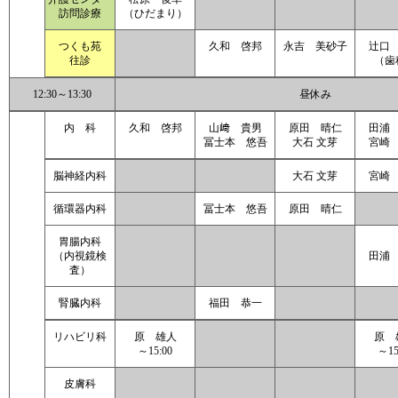
訪問診療
（ひだまり）
つくも苑
久和 啓邦
永吉 美砂子
辻口
往診
（歯
12:30～13:30
昼休み
内 科
久和 啓邦
山﨑 貴男
原田 晴仁
田浦
冨士本 悠吾
大石 文芽
宮崎
脳神経内科
大石 文芽
宮崎
循環器内科
冨士本 悠吾
原田 晴仁
胃腸内科
（内視鏡検
田浦
査）
腎臓内科
福田 恭一
リハビリ科
原 雄人
原 
～15:00
～15
皮膚科