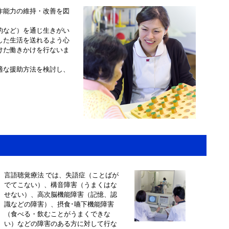
作能力の維持・改善を図
的など）を通じ生きがい
した生活を送れるよう心
けた働きかけを行ないま
適な援助方法を検討し、
言語聴覚療法 では、失語症（ことばが
でてこない）、構音障害（うまくはな
せない）、高次脳機能障害（記憶、認
識などの障害）、摂食･嚥下機能障害
（食べる・飲むことがうまくできな
い）などの障害のある方に対して行な