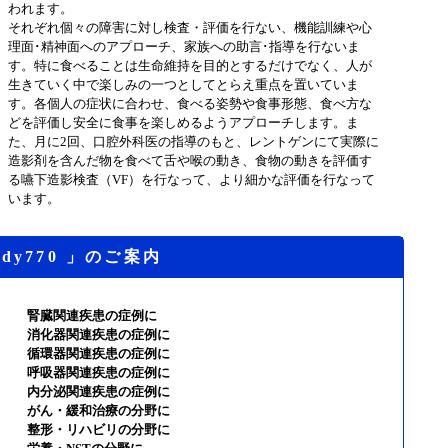
われます。
それぞれ個々の障害に対し検査・評価を行ない、機能訓練や心
理面･精神面へのアプローチ、家族への助言･指導を行ないま
す。特に食べることは生命維持を目的とするだけでなく、人が
生きていく中で楽しみの一つとしてとらえ重点を置いていま
す。各個人の症状に合わせ、食べる姿勢や食事形態、食べ方な
どを評価し安全に食事を楽しめるようアプローチします。ま
た、月に2回、口腔外科医の指導のもと、レントゲンにて実際に
造影剤を含んだ物を食べて舌や喉の動き、食物の動きを評価す
る嚥下造影検査（VF）を行なって、より細かな評価を行なって
います。
dy770 」のご案内
腎臓関連疾患の症例に
消化器関連疾患の症例に
循環器関連疾患の症例に
呼吸器関連疾患の症例に
内分泌関連疾患の症例に
がん・緩和治療の分野に
整形・リハビリの分野に