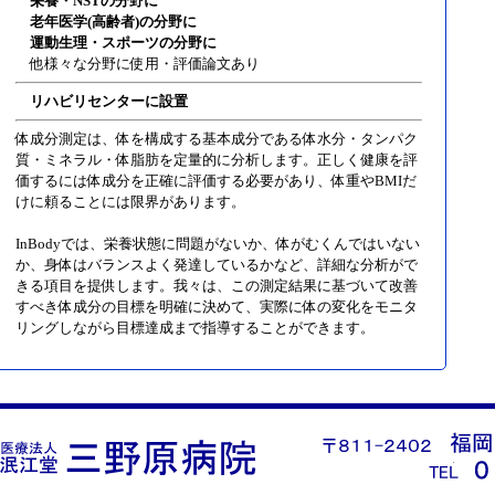
栄養・NSTの分野に
老年医学(高齢者)の分野に
運動生理・スポーツの分野に
他様々な分野に使用・評価論文あり
リハビリセンターに設置
体成分測定は、体を構成する基本成分である体水分・タンパク
質・ミネラル・体脂肪を定量的に分析します。正しく健康を評
価するには体成分を正確に評価する必要があり、体重やBMIだ
けに頼ることには限界があります。
InBodyでは、栄養状態に問題がないか、体がむくんではいない
か、身体はバランスよく発達しているかなど、詳細な分析がで
きる項目を提供します。我々は、この測定結果に基づいて改善
すべき体成分の目標を明確に決めて、実際に体の変化をモニタ
リングしながら目標達成まで指導することができます。