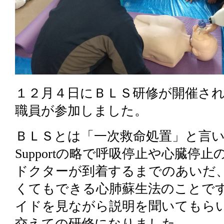
１２月４日にＢＬＳ研修が開催さ
職員が参加しました。
ＢＬＳとは「一次救命処置」と言い、Bas
Supportの略で呼吸停止や心臓停
ドクターが到着するまでのあいだ
くてもできる心肺蘇生法のことで
イドを見ながら説明を聞いてもら
交えての研修になりました。